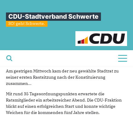
Sie sind hier
»
Sitzung des neuen Stadtrates – die wichtigsten Beschlüsse im
Überblick
CDU-Stadtverband Schwerte
SO! geht Schwerte.
Sitzung
des
neuen
Stadtrates
–
die
wichtigsten
Beschlüsse
im
Überblick
Toggl
28.11.2025
Am gestrigen Mittwoch kam der neu gewählte Stadtrat zu
seiner ersten Rastsitzung nach der Konstituierung
zusammen...
Mit rund 35 Tagesordnungspunkten erwartete die
Ratsmitglieder ein arbeitsreicher Abend. Die CDU-Fraktion
blickt auf einen erfolgreichen Start und konnte wichtige
Weichen für die kommenden fünf Jahre stellen.